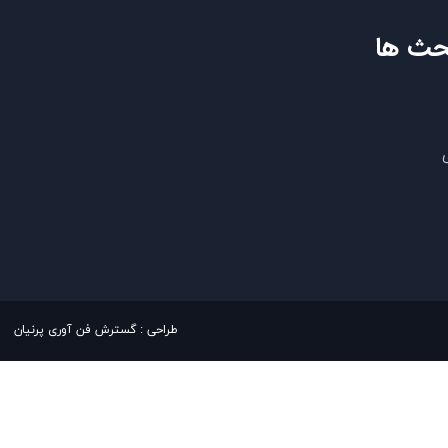
حث ها
​​طراحی : گسترش فن آوری پرنیان