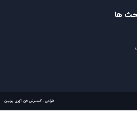
حث ها
​​طراحی : گسترش فن آوری پرنیان