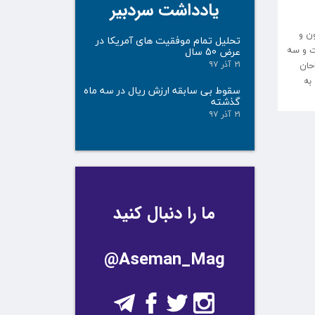
یادداشت سردبیر
ن و
تحلیل تمام موفقیت های آمریکا در
ت و سه
عرض 50 سال
حان
۲۱ آذر ۹۷
به
سقوط بی سابقه ارزش ریال در سه ماه
گذشته
۲۱ آذر ۹۷
ما را دنبال کنید
@Aseman_Mag