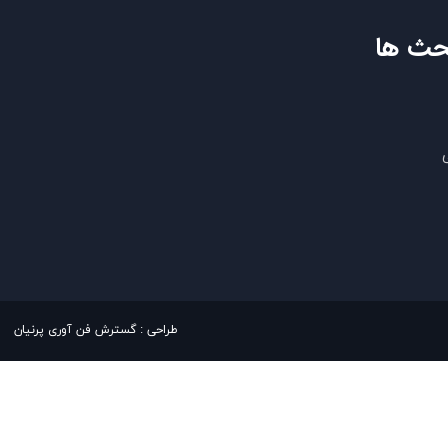
حث ها
​​طراحی : گسترش فن آوری پرنیان